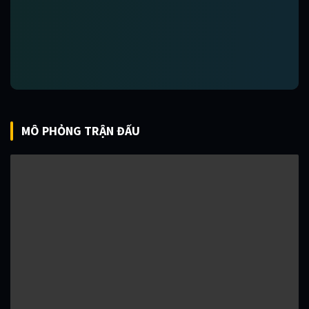
MÔ PHỎNG TRẬN ĐẤU