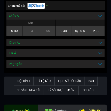
Chọn nhà cái
Châu Á
Sớm
FT
0.80
-3
1.00
0.38
0/-0.5
2.00
Châu Âu
Tài xỉu
Phạt góc
ĐỘI HÌNH
TỶ LỆ KÈO
LỊCH SỬ ĐỐI ĐẦU
BXH
SO SÁNH NHÀ CÁI
TỶ SỐ TRỰC TUYẾN
SOI KÈO