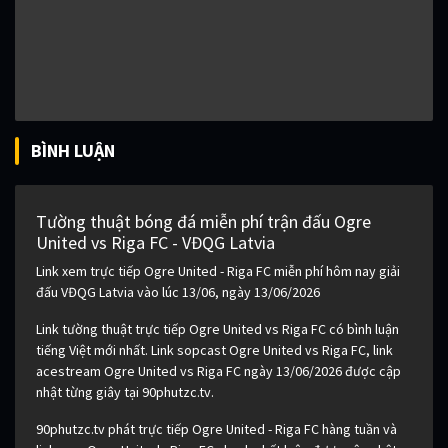
BÌNH LUẬN
Tường thuật bóng đá miễn phí trận đấu Ogre
United vs Riga FC - VĐQG Latvia
Link xem trực tiếp Ogre United - Riga FC miễn phí hôm nay giải
đấu VĐQG Latvia vào lúc 13/06, ngày 13/06/2026
Link tường thuật trực tiếp Ogre United vs Riga FC có bình luận
tiếng Việt mới nhất. Link sopcast Ogre United vs Riga FC, link
acestream Ogre United vs Riga FC ngày 13/06/2026 được cập
nhật từng giây tại 90phutzc.tv.
90phutzc.tv phát trực tiếp Ogre United - Riga FC hàng tuần và