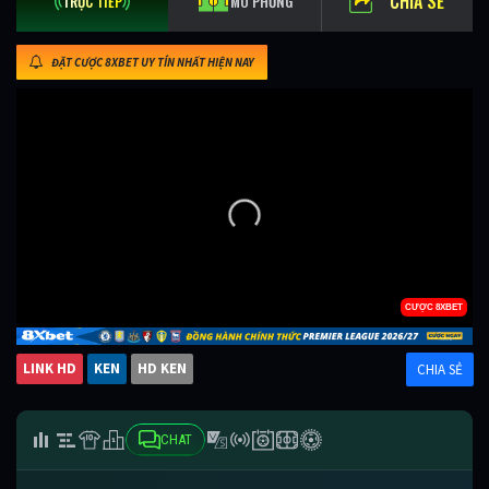
CHIA SẺ
TRỰC TIẾP
MÔ PHỎNG
ĐẶT CƯỢC 8XBET UY TÍN NHẤT HIỆN NAY
LINK HD
KEN
HD KEN
CHIA SẺ
CHAT