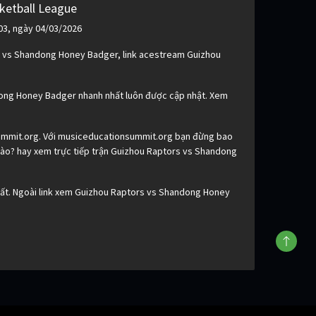
ketball League
03, ngày 04/03/2026
rs vs Shandong Honey Badger, link acestream Guizhou
dong Honey Badger nhanh nhất luôn được cập nhật. Xem
ummit.org. Với musiceducationsummit.org bạn đừng bao
ào? hay xem trực tiếp trận Guizhou Raptors vs Shandong
hất. Ngoài link xem Guizhou Raptors vs Shandong Honey