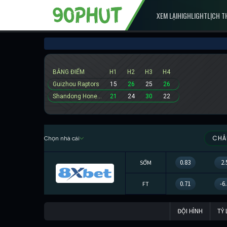
XEM LẠI
HIGHLIGHT
LỊCH T
BẢNG ĐIỂM
H1
H2
H3
H4
Guizhou Raptors
15
26
25
26
Shandong Honey Badger
21
24
30
22
CHÂ
Chọn nhà cái
0.83
2.
SỚM
0.71
-6.
FT
ĐỘI HÌNH
TỶ 