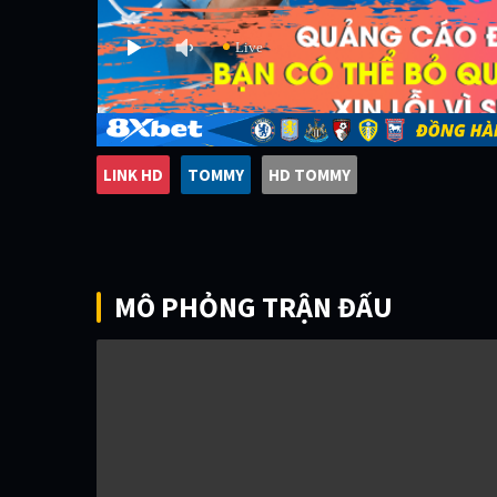
LINK HD
TOMMY
HD TOMMY
MÔ PHỎNG TRẬN ĐẤU