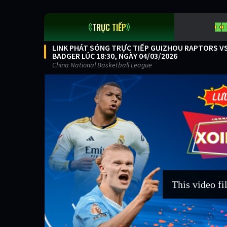
TRỰC TIẾP
LINK PHÁT SÓNG TRỰC TIẾP GUIZHOU RAPTORS 
BADGER LÚC 18:30, NGÀY 04/03/2026
China National Basketball League