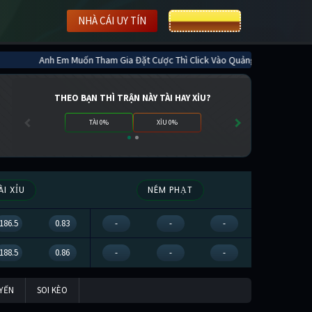
CƯỢC 8XBET
NHÀ CÁI UY TÍN
Anh Em Muốn Tham Gia Đặt Cược Thì Click Vào Quảng Cáo Của
THEO BẠN THÌ TRẬN NÀY TÀI HAY XỈU?
TÀI 0%
XỈU 0%
ÀI XỈU
NÉM PHẠT
186.5
0.83
-
-
-
188.5
0.86
-
-
-
YẾN
SOI KÈO