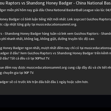
hou Raptors vs Shandong Honey Badger - China National Bas
ger miễn phí hôm nay giải đấu China National Basketball League vào lúc 04/
Honey Badger có bình luận tiếng Việt mới nhất. Link sopcast Guizhou Rapto
 cập nhật từng giây tại musiceducationsummit.org.
rs - Shandong Honey Badger hàng tuần và link xem Guizhou Raptors - Shan
 phí nhanh nhất, không lag, không giật, đường truyền tốc độ cao.
ng Honey Badger ngon nhất, mượt nhất đêm nay chỉ có tại musiceducations
 Badger ở đâu? Xem Guizhou Raptors vs Shandong Honey Badger trên kênh n
 đâu? Tất cả đều có tại 90Phut TV.
eague đêm nay được musiceducationsummit.org cung cấp đầy đủ và chi tiết n
g chuyên gia tại 90P TV.
dger sẽ có trước khi trận đấu bắt đầu 1 ngày hoặc sớm hơn.